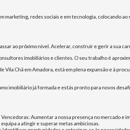
 marketing, redes sociais e em tecnologia, colocando ao s
sar ao próximo nível. Acelerar, construir e gerir a sua car
ltores imobiliários e clientes. O seu trabalho é aproxim
o de Vila Chã em Amadora, está em plena expansão e à pro
amo imobiliário já formada e estás pronto para novos desa
 Vencedoras: Aumentar a nossa presença no mercado e im
 equipa a atingir e superar metas ambiciosas.
Identificar oportunidades e antecipar-se às necessidades