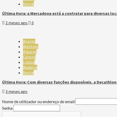
Norte
Última Hora: a Mercadona está a contratar para diversas loc
2 meses ago
0
Açores
Alentejo
Algarve
Centro
Lisboa
Madeira
Norte
Última Hora: Com diversas funções disponíveis, a Decathlo
3 meses ago
Nome de utilizador ou endereço de email
Senha