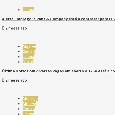
Lisboa
Alerta Emprego: a Pans & Company está a contratar para LI
2 meses ago
Algarve
Centro
Lisboa
Norte
Última Hora: Com diversas vagas em aberto a JYSK está a co
2 meses ago
Alentejo
Algarve
Centro
Lisboa