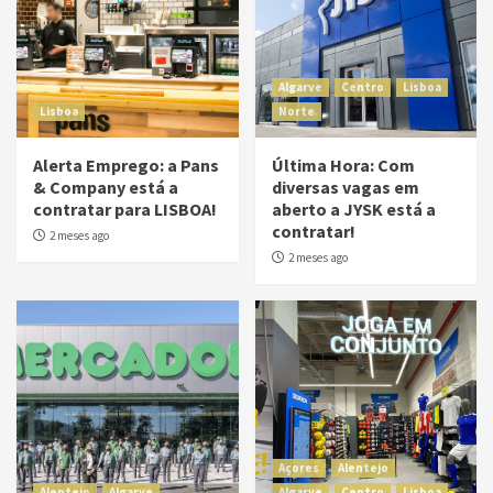
Algarve
Centro
Lisboa
Lisboa
Norte
Alerta Emprego: a Pans
Última Hora: Com
& Company está a
diversas vagas em
contratar para LISBOA!
aberto a JYSK está a
contratar!
2 meses ago
2 meses ago
Açores
Alentejo
Alentejo
Algarve
Algarve
Centro
Lisboa