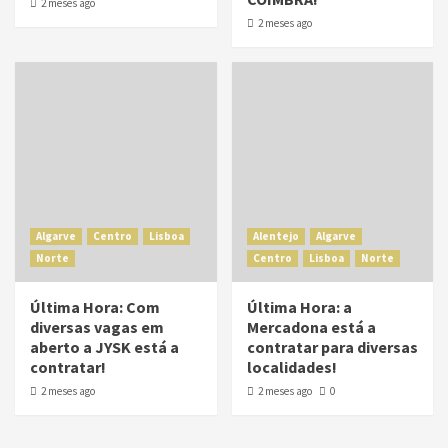
2 meses ago
2 meses ago
Algarve
Centro
Lisboa
Alentejo
Algarve
Norte
Centro
Lisboa
Norte
Última Hora: Com
Última Hora: a
diversas vagas em
Mercadona está a
aberto a JYSK está a
contratar para diversas
contratar!
localidades!
2 meses ago
2 meses ago
0