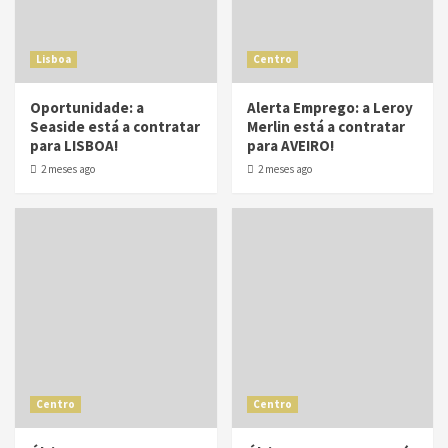
Lisboa
Centro
Oportunidade: a
Alerta Emprego: a Leroy
Seaside está a contratar
Merlin está a contratar
para LISBOA!
para AVEIRO!
2 meses ago
2 meses ago
Centro
Centro