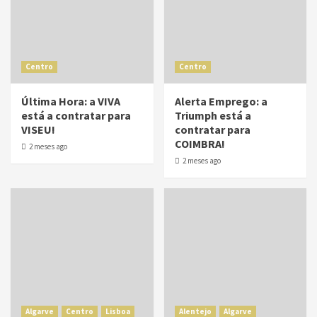
Centro
Centro
Última Hora: a VIVA
Alerta Emprego: a
está a contratar para
Triumph está a
VISEU!
contratar para
COIMBRA!
2 meses ago
2 meses ago
Algarve
Centro
Lisboa
Alentejo
Algarve