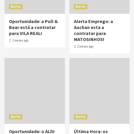
Norte
Norte
Oportunidade: a Pull &
Alerta Emprego: a
Bear está a contratar
Auchan esta a
para VILA REAL!
contratar para
MATOSINHOS!
2 meses ago
2 meses ago
Norte
Norte
Oportunidade: o ALDI
Última Hora: os