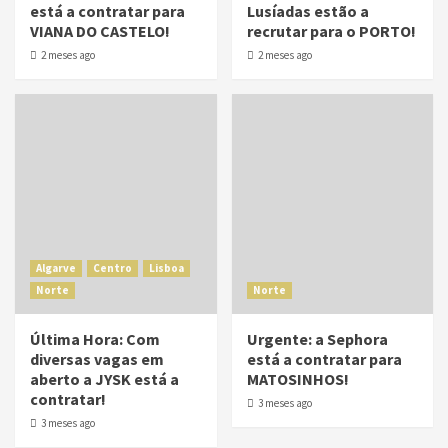
está a contratar para
Lusíadas estão a
VIANA DO CASTELO!
recrutar para o PORTO!
2 meses ago
2 meses ago
Algarve
Centro
Lisboa
Norte
Norte
Última Hora: Com
Urgente: a Sephora
diversas vagas em
está a contratar para
aberto a JYSK está a
MATOSINHOS!
contratar!
3 meses ago
3 meses ago