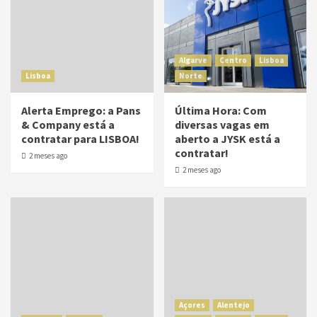
Algarve
Centro
Lisboa
Lisboa
Norte
Alerta Emprego: a Pans
Última Hora: Com
& Company está a
diversas vagas em
contratar para LISBOA!
aberto a JYSK está a
contratar!
2 meses ago
2 meses ago
Açores
Alentejo