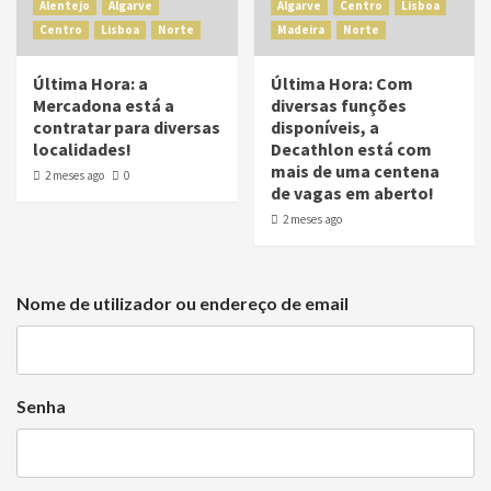
Alentejo
Algarve
Algarve
Centro
Lisboa
Centro
Lisboa
Norte
Madeira
Norte
Última Hora: a
Última Hora: Com
Mercadona está a
diversas funções
contratar para diversas
disponíveis, a
localidades!
Decathlon está com
mais de uma centena
2 meses ago
0
de vagas em aberto!
2 meses ago
Nome de utilizador ou endereço de email
Senha