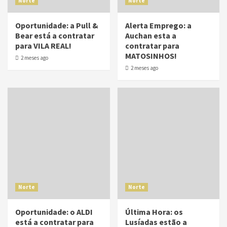
Norte
Norte
Oportunidade: a Pull &
Alerta Emprego: a
Bear está a contratar
Auchan esta a
para VILA REAL!
contratar para
MATOSINHOS!
2 meses ago
2 meses ago
Norte
Norte
Oportunidade: o ALDI
Última Hora: os
está a contratar para
Lusíadas estão a