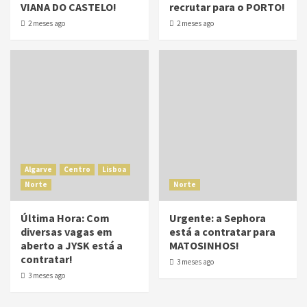
VIANA DO CASTELO!
recrutar para o PORTO!
2 meses ago
2 meses ago
Algarve
Centro
Lisboa
Norte
Norte
Última Hora: Com
Urgente: a Sephora
diversas vagas em
está a contratar para
aberto a JYSK está a
MATOSINHOS!
contratar!
3 meses ago
3 meses ago