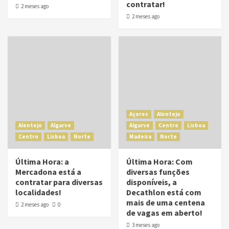
contratar!
2 meses ago
2 meses ago
Açores
Alentejo
Alentejo
Algarve
Algarve
Centro
Lisboa
Centro
Lisboa
Norte
Madeira
Norte
Última Hora: a
Última Hora: Com
Mercadona está a
diversas funções
contratar para diversas
disponíveis, a
localidades!
Decathlon está com
mais de uma centena
2 meses ago
0
de vagas em aberto!
3 meses ago