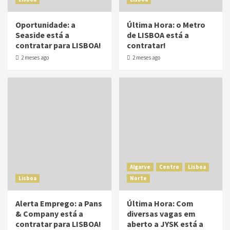
Oportunidade: a
Última Hora: o Metro
Seaside está a
de LISBOA está a
contratar para LISBOA!
contratar!
2 meses ago
2 meses ago
Algarve
Centro
Lisboa
Lisboa
Norte
Alerta Emprego: a Pans
Última Hora: Com
& Company está a
diversas vagas em
contratar para LISBOA!
aberto a JYSK está a