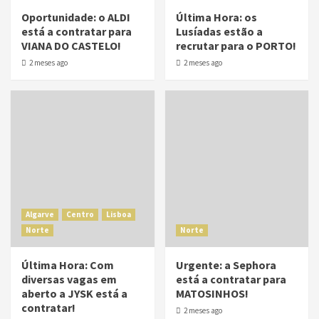
Oportunidade: o ALDI
Última Hora: os
está a contratar para
Lusíadas estão a
VIANA DO CASTELO!
recrutar para o PORTO!
2 meses ago
2 meses ago
Algarve
Centro
Lisboa
Norte
Norte
Última Hora: Com
Urgente: a Sephora
diversas vagas em
está a contratar para
aberto a JYSK está a
MATOSINHOS!
contratar!
2 meses ago