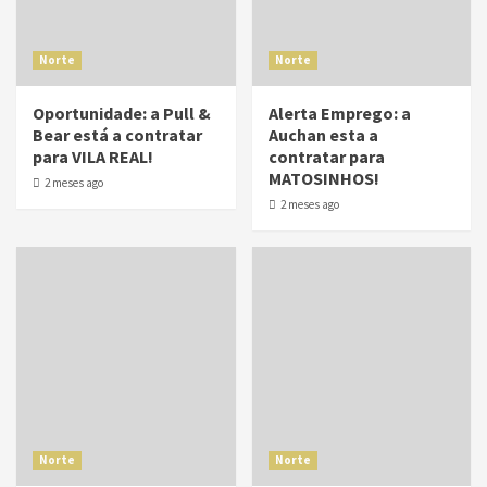
Norte
Norte
Oportunidade: a Pull &
Alerta Emprego: a
Bear está a contratar
Auchan esta a
para VILA REAL!
contratar para
MATOSINHOS!
2 meses ago
2 meses ago
Norte
Norte