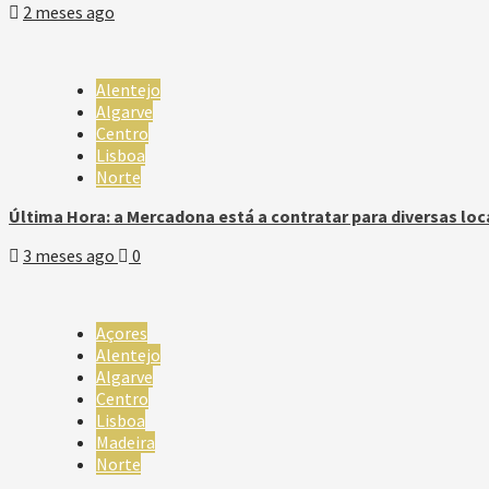
2 meses ago
Alentejo
Algarve
Centro
Lisboa
Norte
Última Hora: a Mercadona está a contratar para diversas loc
3 meses ago
0
Açores
Alentejo
Algarve
Centro
Lisboa
Madeira
Norte