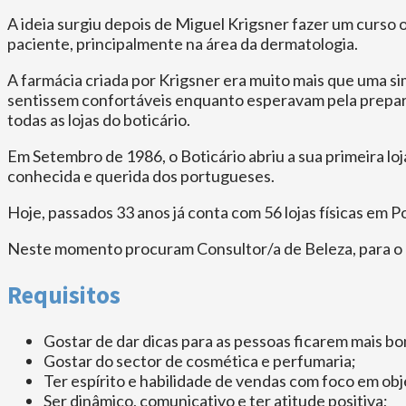
A ideia surgiu depois de Miguel Krigsner fazer um curs
paciente, principalmente na área da dermatologia.
A farmácia criada por Krigsner era muito mais que uma si
sentissem confortáveis enquanto esperavam pela prepara
todas as lojas do boticário.
Em Setembro de 1986, o Boticário abriu a sua primeira l
conhecida e querida dos portugueses.
Hoje, passados 33 anos já conta com 56 lojas físicas em P
Neste momento procuram Consultor/a de Beleza, para o O
Requisitos
Gostar de dar dicas para as pessoas ficarem mais bo
Gostar do sector de cosmética e perfumaria;
Ter espírito e habilidade de vendas com foco em obj
Ser dinâmico, comunicativo e ter atitude positiva;