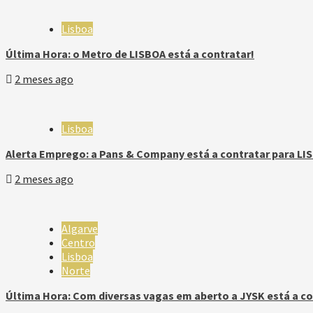
Lisboa
Última Hora: o Metro de LISBOA está a contratar!
2 meses ago
Lisboa
Alerta Emprego: a Pans & Company está a contratar para LI
2 meses ago
Algarve
Centro
Lisboa
Norte
Última Hora: Com diversas vagas em aberto a JYSK está a co