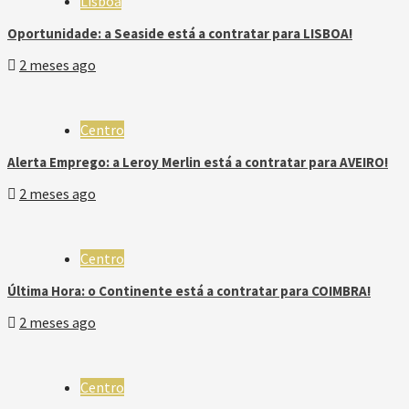
Lisboa
Oportunidade: a Seaside está a contratar para LISBOA!
2 meses ago
Centro
Alerta Emprego: a Leroy Merlin está a contratar para AVEIRO!
2 meses ago
Centro
Última Hora: o Continente está a contratar para COIMBRA!
2 meses ago
Centro