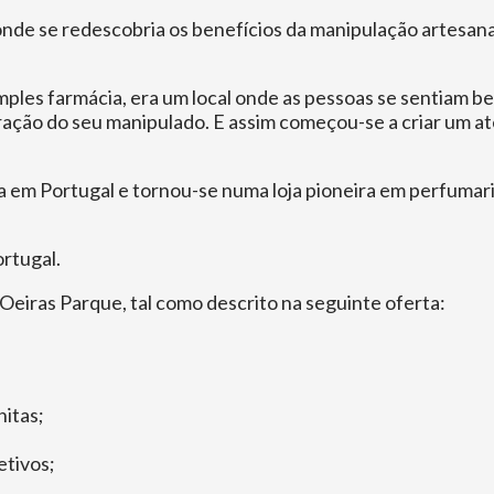
o onde se redescobria os benefícios da manipulação artes
mples farmácia, era um local onde as pessoas se sentiam bem
ção do seu manipulado. E assim começou-se a criar um ate
oja em Portugal e tornou-se numa loja pioneira em perfum
ortugal.
eiras Parque, tal como descrito na seguinte oferta:
nitas;
etivos;