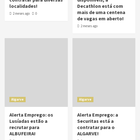
localidades!
Decathlon está com
mais de uma centena
2 meses ago
0
de vagas em aberto!
2 meses ago
Algarve
Algarve
Alerta Emprego: os
Alerta Emprego: a
Lusíadas estão a
Securitas está a
recrutar para
contratar para o
ALBUFEIRA!
ALGARVE!