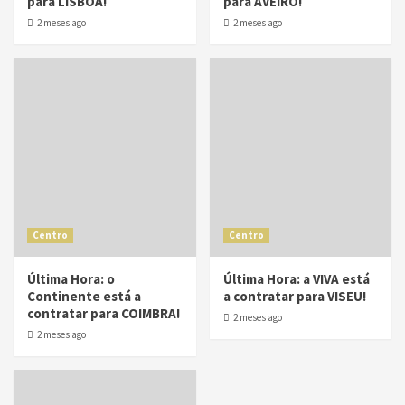
para LISBOA!
para AVEIRO!
2 meses ago
2 meses ago
Centro
Centro
Última Hora: o
Última Hora: a VIVA está
Continente está a
a contratar para VISEU!
contratar para COIMBRA!
2 meses ago
2 meses ago