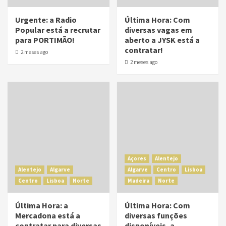
Urgente: a Radio
Última Hora: Com
Popular está a recrutar
diversas vagas em
para PORTIMÃO!
aberto a JYSK está a
contratar!
2 meses ago
2 meses ago
Açores
Alentejo
Alentejo
Algarve
Algarve
Centro
Lisboa
Centro
Lisboa
Norte
Madeira
Norte
Última Hora: a
Última Hora: Com
Mercadona está a
diversas funções
contratar para diversas
disponíveis, a