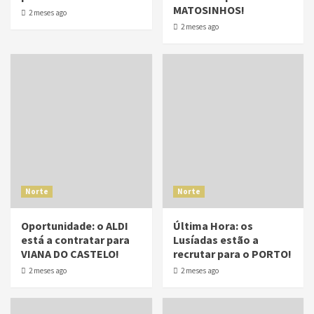
MATOSINHOS!
2 meses ago
2 meses ago
Norte
Norte
Oportunidade: o ALDI
Última Hora: os
está a contratar para
Lusíadas estão a
VIANA DO CASTELO!
recrutar para o PORTO!
2 meses ago
2 meses ago