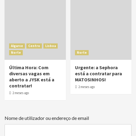
Algarve
Centro
Lisboa
Norte
Norte
Última Hora: Com
Urgente: a Sephora
diversas vagas em
está a contratar para
aberto a JYSK está a
MATOSINHOS!
contratar!
2 meses ago
2 meses ago
Nome de utilizador ou endereço de email