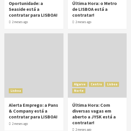
Oportunidade: a
Última Hora: o Metro
Seaside está a
de LISBOA está a
contratar para LISBOA!
contratar!
2 meses ago
2 meses ago
Algarve
Centro
Lisboa
Lisboa
Norte
Alerta Emprego: a Pans
Última Hora: Com
& Company está a
diversas vagas em
contratar para LISBOA!
aberto a JYSK está a
contratar!
2 meses ago
2 meses ago