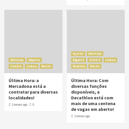
Açores
Alentejo
Alentejo
Algarve
Algarve
Centro
Lisboa
Centro
Lisboa
Norte
Madeira
Norte
Última Hora: a
Última Hora: Com
Mercadona está a
diversas funções
contratar para diversas
disponíveis, a
localidades!
Decathlon está com
mais de uma centena
2 meses ago
0
de vagas em aberto!
2 meses ago