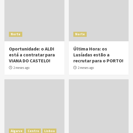
Norte
Norte
Oportunidade: o ALDI
Última Hora: os
está a contratar para
Lusíadas estão a
VIANA DO CASTELO!
recrutar para o PORTO!
2 meses ago
2 meses ago
Algarve
Centro
Lisboa