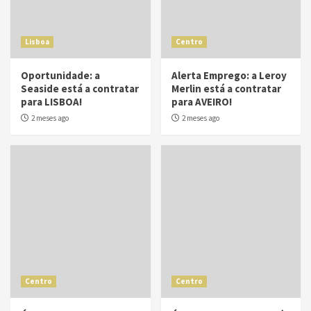
Lisboa
Centro
Oportunidade: a
Alerta Emprego: a Leroy
Seaside está a contratar
Merlin está a contratar
para LISBOA!
para AVEIRO!
2 meses ago
2 meses ago
Centro
Centro