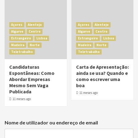
Açores
Alentejo
Açores
Alentejo
Algarve
Centro
Algarve
Centro
Estrangeiro
Lisboa
Estrangeiro
Lisboa
Madeira
Norte
Madeira
Norte
Teletrabalho
Teletrabalho
Candidaturas
Carta de Apresentação:
Espontâneas: Como
ainda se usa? Quando e
Abordar Empresas
como escrever uma
Mesmo Sem Vaga
boa
Publicada
11 meses ago
11 meses ago
Nome de utilizador ou endereço de email