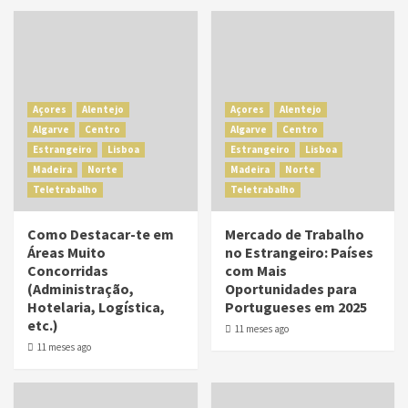
Açores
Alentejo
Açores
Alentejo
Algarve
Centro
Algarve
Centro
Estrangeiro
Lisboa
Estrangeiro
Lisboa
Madeira
Norte
Madeira
Norte
Teletrabalho
Teletrabalho
Como Destacar-te em
Mercado de Trabalho
Áreas Muito
no Estrangeiro: Países
Concorridas
com Mais
(Administração,
Oportunidades para
Hotelaria, Logística,
Portugueses em 2025
etc.)
11 meses ago
11 meses ago