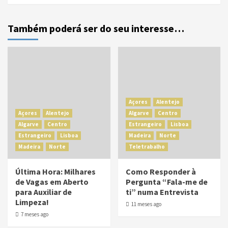
Também poderá ser do seu interesse…
Açores
Alentejo
Açores
Alentejo
Algarve
Centro
Algarve
Centro
Estrangeiro
Lisboa
Estrangeiro
Lisboa
Madeira
Norte
Madeira
Norte
Teletrabalho
Última Hora: Milhares
Como Responder à
de Vagas em Aberto
Pergunta “Fala-me de
para Auxiliar de
ti” numa Entrevista
Limpeza!
11 meses ago
7 meses ago