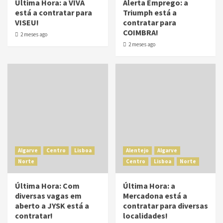
Última Hora: a VIVA
Alerta Emprego: a
está a contratar para
Triumph está a
VISEU!
contratar para
COIMBRA!
2 meses ago
2 meses ago
Algarve
Centro
Lisboa
Alentejo
Algarve
Norte
Centro
Lisboa
Norte
Última Hora: Com
Última Hora: a
diversas vagas em
Mercadona está a
aberto a JYSK está a
contratar para diversas
contratar!
localidades!