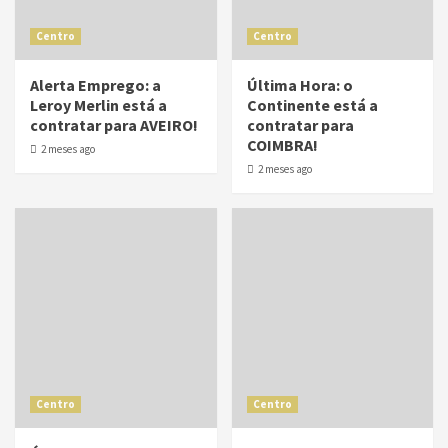
Centro
Centro
Alerta Emprego: a
Última Hora: o
Leroy Merlin está a
Continente está a
contratar para AVEIRO!
contratar para
COIMBRA!
2 meses ago
2 meses ago
Centro
Centro