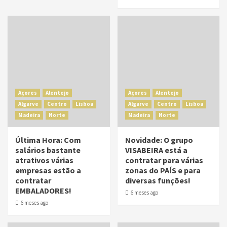
Açores
Alentejo
Açores
Alentejo
Algarve
Centro
Lisboa
Algarve
Centro
Lisboa
Madeira
Norte
Madeira
Norte
Última Hora: Com
Novidade: O grupo
salários bastante
VISABEIRA está a
atrativos várias
contratar para várias
empresas estão a
zonas do PAÍS e para
contratar
diversas funções!
EMBALADORES!
6 meses ago
6 meses ago