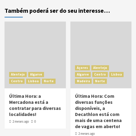
Também poderá ser do seu interesse…
Açores
Alentejo
Alentejo
Algarve
Algarve
Centro
Lisboa
Centro
Lisboa
Norte
Madeira
Norte
Última Hora: a
Última Hora: Com
Mercadona está a
diversas funções
contratar para diversas
disponíveis, a
localidades!
Decathlon está com
mais de uma centena
2 meses ago
0
de vagas em aberto!
2 meses ago