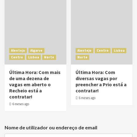
Alentejo
Algarve
Alentejo
Centro
Lisboa
Centro
Lisboa
Norte
Norte
Última Hora: Com mais
Última Hora: Com
de uma dezena de
diversas vagas por
vagas em aberto o
preencher a Prio está a
Recheio está a
contratar!
contratar!
6 meses ago
6 meses ago
Nome de utilizador ou endereço de email