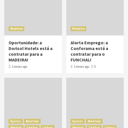
Madeira
Madeira
Oportunidade: a
Alerta Emprego: a
Dorisol Hotels está a
Conforama está a
contratar para a
contratar para o
MADEIRA!
FUNCHAL!
2 meses ago
3 meses ago
0
Açores
Alentejo
Açores
Alentejo
Algarve
Centro
Lisboa
Algarve
Centro
Lisboa