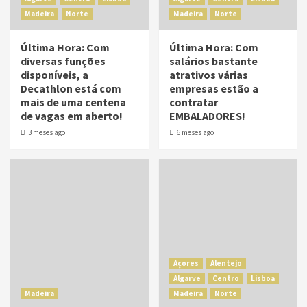
Madeira
Norte
Madeira
Norte
Última Hora: Com
Última Hora: Com
diversas funções
salários bastante
disponíveis, a
atrativos várias
Decathlon está com
empresas estão a
mais de uma centena
contratar
de vagas em aberto!
EMBALADORES!
3 meses ago
6 meses ago
Açores
Alentejo
Algarve
Centro
Lisboa
Madeira
Madeira
Norte