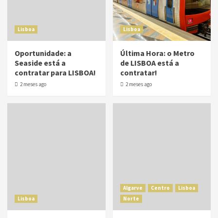
Lisboa
Lisboa
Oportunidade: a
Última Hora: o Metro
Seaside está a
de LISBOA está a
contratar para LISBOA!
contratar!
2 meses ago
2 meses ago
Algarve
Centro
Lisboa
Lisboa
Norte