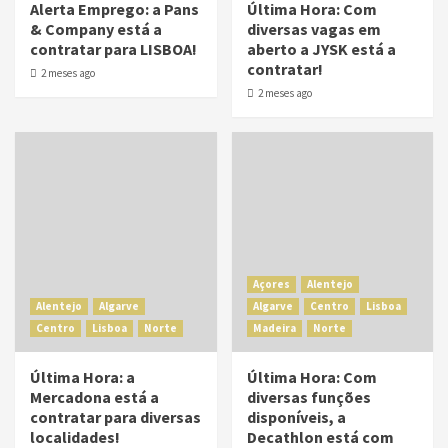
Alerta Emprego: a Pans
Última Hora: Com
& Company está a
diversas vagas em
contratar para LISBOA!
aberto a JYSK está a
contratar!
2 meses ago
2 meses ago
Açores
Alentejo
Alentejo
Algarve
Algarve
Centro
Lisboa
Centro
Lisboa
Norte
Madeira
Norte
Última Hora: a
Última Hora: Com
Mercadona está a
diversas funções
contratar para diversas
disponíveis, a
localidades!
Decathlon está com