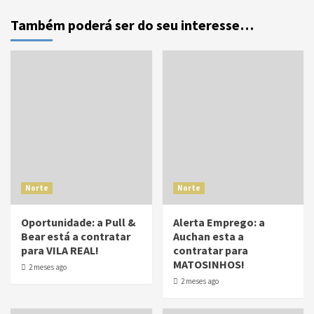
Também poderá ser do seu interesse…
Norte
Norte
Oportunidade: a Pull &
Alerta Emprego: a
Bear está a contratar
Auchan esta a
para VILA REAL!
contratar para
MATOSINHOS!
2 meses ago
2 meses ago