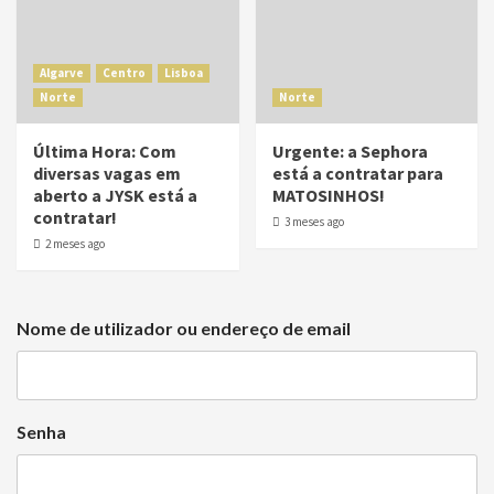
Algarve
Centro
Lisboa
Norte
Norte
Última Hora: Com
Urgente: a Sephora
diversas vagas em
está a contratar para
aberto a JYSK está a
MATOSINHOS!
contratar!
3 meses ago
2 meses ago
Nome de utilizador ou endereço de email
Senha