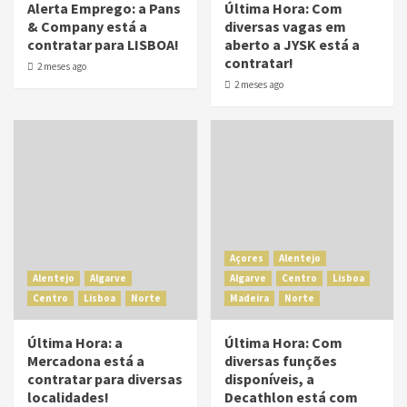
Alerta Emprego: a Pans
Última Hora: Com
& Company está a
diversas vagas em
contratar para LISBOA!
aberto a JYSK está a
contratar!
2 meses ago
2 meses ago
Açores
Alentejo
Alentejo
Algarve
Algarve
Centro
Lisboa
Centro
Lisboa
Norte
Madeira
Norte
Última Hora: a
Última Hora: Com
Mercadona está a
diversas funções
contratar para diversas
disponíveis, a
localidades!
Decathlon está com