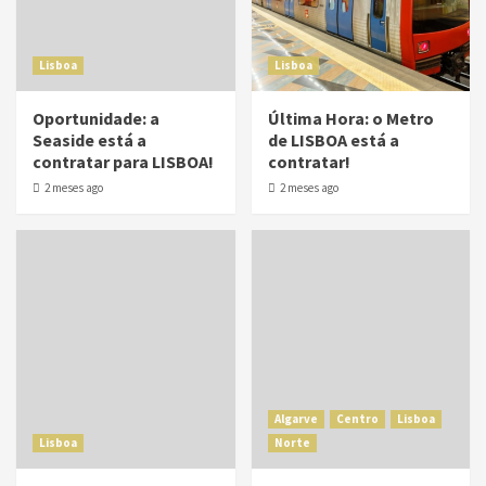
Lisboa
Lisboa
Oportunidade: a
Última Hora: o Metro
Seaside está a
de LISBOA está a
contratar para LISBOA!
contratar!
2 meses ago
2 meses ago
Algarve
Centro
Lisboa
Lisboa
Norte