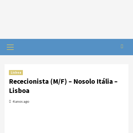
Lisboa
Rececionista (M/F) – Nosolo Itália –
Lisboa
4 anos ago