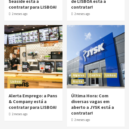
Seaside está a
de LISBOA está a
contratar para LISBOA!
contratar!
2 meses ago
2 meses ago
Algarve
Centro
Lisboa
Lisboa
Norte
Alerta Emprego: a Pans
Última Hora: Com
& Company está a
diversas vagas em
contratar para LISBOA!
aberto a JYSK está a
contratar!
2 meses ago
2 meses ago