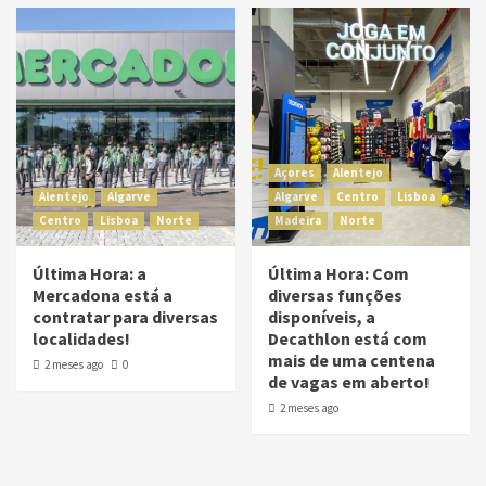
Açores
Alentejo
Alentejo
Algarve
Algarve
Centro
Lisboa
Centro
Lisboa
Norte
Madeira
Norte
Última Hora: a
Última Hora: Com
Mercadona está a
diversas funções
contratar para diversas
disponíveis, a
localidades!
Decathlon está com
mais de uma centena
2 meses ago
0
de vagas em aberto!
2 meses ago