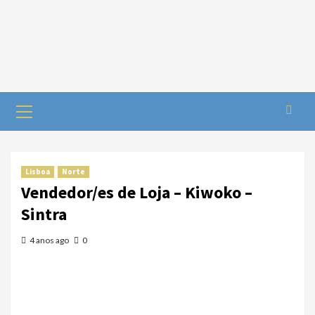
Lisboa
Norte
Vendedor/es de Loja – Kiwoko –
Sintra
4 anos ago
0