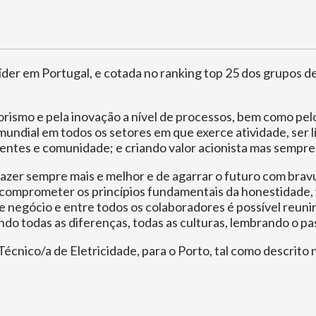
líder em Portugal, e cotada no ranking top 25 dos grupos 
smo e pela inovação a nível de processos, bem como pelos 
undial em todos os setores em que exerce atividade, ser 
lientes e comunidade; e criando valor acionista mas sempr
 fazer sempre mais e melhor e de agarrar o futuro com brav
comprometer os princípios fundamentais da honestidade, ve
 negócio e entre todos os colaboradores é possível reunir 
ndo todas as diferenças, todas as culturas, lembrando o p
écnico/a de Eletricidade, para o Porto, tal como descrito 