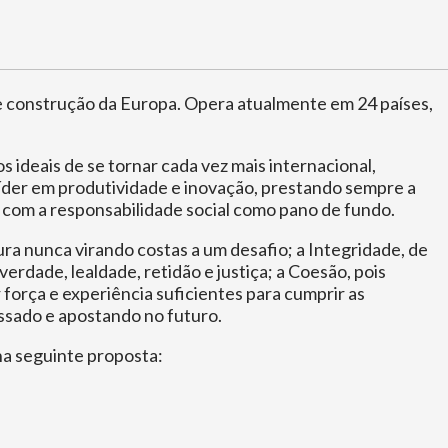
de construção da Europa. Opera atualmente em 24 países,
ideais de se tornar cada vez mais internacional,
líder em produtividade e inovação, prestando sempre a
e com a responsabilidade social como pano de fundo.
ura nunca virando costas a um desafio; a Integridade, de
rdade, lealdade, retidão e justiça; a Coesão, pois
força e experiência suficientes para cumprir as
assado e apostando no futuro.
na seguinte proposta: