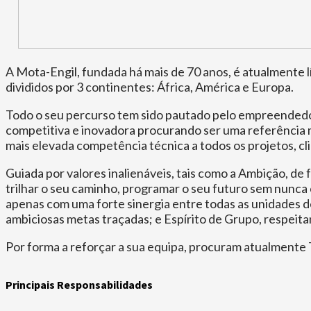
A Mota-Engil, fundada há mais de 70 anos, é atualmente 
divididos por 3 continentes: África, América e Europa.
Todo o seu percurso tem sido pautado pelo empreendedori
competitiva e inovadora procurando ser uma referência m
mais elevada competência técnica a todos os projetos, c
Guiada por valores inalienáveis, tais como a Ambição, de
trilhar o seu caminho, programar o seu futuro sem nunca 
apenas com uma forte sinergia entre todas as unidades de
ambiciosas metas traçadas; e Espírito de Grupo, respeita
Por forma a reforçar a sua equipa, procuram atualmente T
Principais Responsabilidades