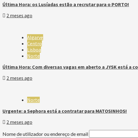
Última Hora: os Lusíadas estão a recrutar para o PORTO!
2 meses ago
Algarve
Centro
Lisboa
Norte
Última Hora: Com diversas vagas em aberto a JYSK está a co
2 meses ago
Norte
Urgente: a Sephora está a contratar para MATOSINHOS!
2 meses ago
Nome de utilizador ou endereço de email