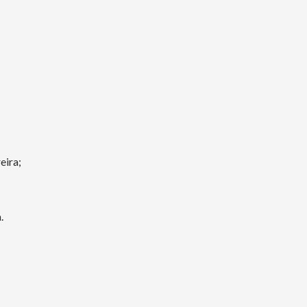
eira;
.