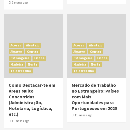
7 meses ago
Açores
Alentejo
Açores
Alentejo
Algarve
Centro
Algarve
Centro
Estrangeiro
Lisboa
Estrangeiro
Lisboa
Madeira
Norte
Madeira
Norte
Teletrabalho
Teletrabalho
Como Destacar-te em
Mercado de Trabalho
Áreas Muito
no Estrangeiro: Países
Concorridas
com Mais
(Administração,
Oportunidades para
Hotelaria, Logística,
Portugueses em 2025
etc.)
11 meses ago
11 meses ago