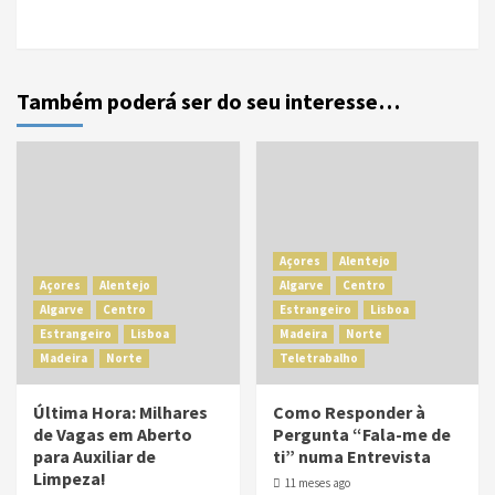
Também poderá ser do seu interesse…
Açores
Alentejo
Açores
Alentejo
Algarve
Centro
Algarve
Centro
Estrangeiro
Lisboa
Estrangeiro
Lisboa
Madeira
Norte
Madeira
Norte
Teletrabalho
Última Hora: Milhares
Como Responder à
de Vagas em Aberto
Pergunta “Fala-me de
para Auxiliar de
ti” numa Entrevista
Limpeza!
11 meses ago