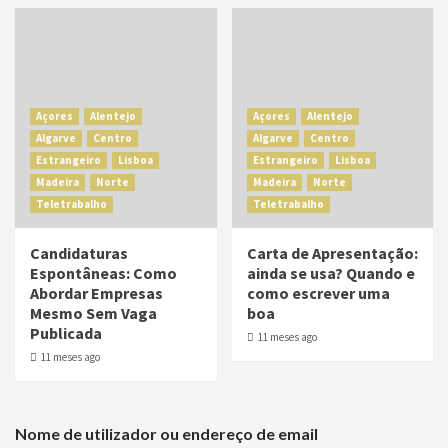
Açores
Alentejo
Açores
Alentejo
Algarve
Centro
Algarve
Centro
Estrangeiro
Lisboa
Estrangeiro
Lisboa
Madeira
Norte
Madeira
Norte
Teletrabalho
Teletrabalho
Candidaturas
Carta de Apresentação:
Espontâneas: Como
ainda se usa? Quando e
Abordar Empresas
como escrever uma
Mesmo Sem Vaga
boa
Publicada
11 meses ago
11 meses ago
Nome de utilizador ou endereço de email