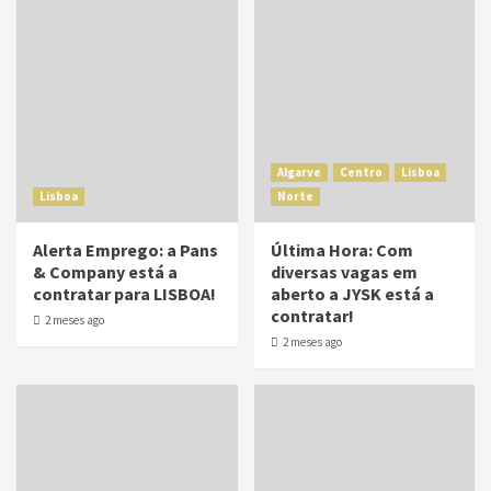
Algarve
Centro
Lisboa
Lisboa
Norte
Alerta Emprego: a Pans
Última Hora: Com
& Company está a
diversas vagas em
contratar para LISBOA!
aberto a JYSK está a
contratar!
2 meses ago
2 meses ago