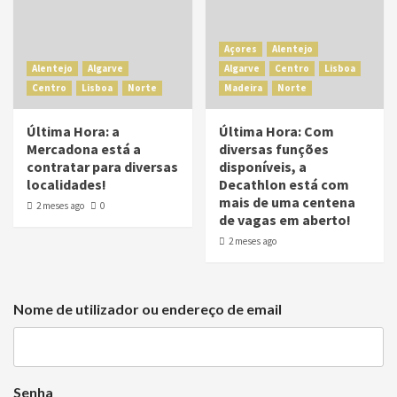
Açores
Alentejo
Alentejo
Algarve
Algarve
Centro
Lisboa
Centro
Lisboa
Norte
Madeira
Norte
Última Hora: a
Última Hora: Com
Mercadona está a
diversas funções
contratar para diversas
disponíveis, a
localidades!
Decathlon está com
mais de uma centena
2 meses ago
0
de vagas em aberto!
2 meses ago
Nome de utilizador ou endereço de email
Senha