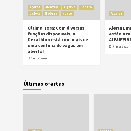
Açores
Alentejo
Algarve
Centro
Lisboa
Madeira
Norte
Algarve
Última Hora: Com diversas
Alerta Em
funções disponíveis, a
estão a re
Decathlon está com mais de
ALBUFEIR
uma centena de vagas em
3 meses ago
aberto!
2 meses ago
Últimas ofertas