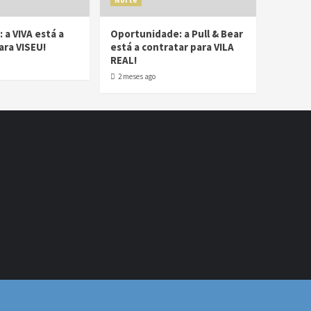
Norte
 a VIVA está a
Oportunidade: a Pull & Bear
ara VISEU!
está a contratar para VILA
REAL!
2 meses ago