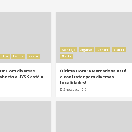
Alentejo
Algarve
Centro
Lisboa
entro
Lisboa
Norte
Norte
ra: Com diversas
Última Hora: a Mercadona está
aberto a JYSK está a
a contratar para diversas
!
localidades!
2 meses ago
0