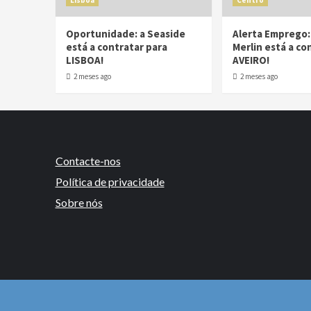
Lisboa
Centro
Oportunidade: a Seaside
Alerta Emprego:
está a contratar para
Merlin está a co
LISBOA!
AVEIRO!
2 meses ago
2 meses ago
Contacte-nos
Política de privacidade
Sobre nós