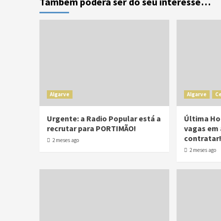
Também poderá ser do seu interesse…
Algarve
Algarve
C
Urgente: a Radio Popular está a
Última Ho
recrutar para PORTIMÃO!
vagas em 
contratar
2 meses ago
2 meses ago