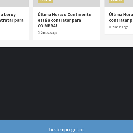
Centro
Centro
 a Leroy
Última Hora: o Continente
Última Hora:
ntratar para
está a contratar para
contratar p
COIMBRA!
2 meses ago
2 meses ago
bestempregos.pt