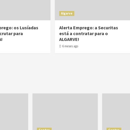
Algarve
prego: os Lusíadas
Alerta Emprego: a Securitas
crutar para
está a contratar para o
A!
ALGARVE!
6 meses ago