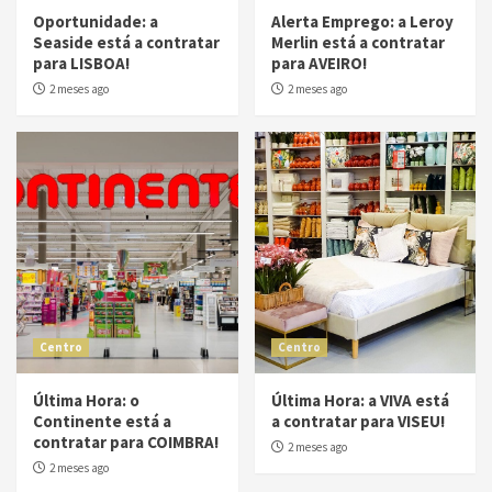
Oportunidade: a
Alerta Emprego: a Leroy
Seaside está a contratar
Merlin está a contratar
para LISBOA!
para AVEIRO!
2 meses ago
2 meses ago
Centro
Centro
Última Hora: o
Última Hora: a VIVA está
Continente está a
a contratar para VISEU!
contratar para COIMBRA!
2 meses ago
2 meses ago