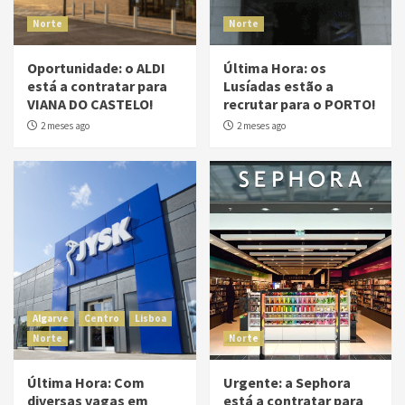
Norte
Norte
Oportunidade: o ALDI
Última Hora: os
está a contratar para
Lusíadas estão a
VIANA DO CASTELO!
recrutar para o PORTO!
2 meses ago
2 meses ago
Algarve
Centro
Lisboa
Norte
Norte
Última Hora: Com
Urgente: a Sephora
diversas vagas em
está a contratar para