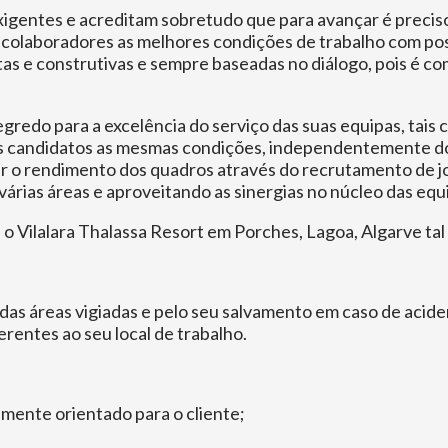
gentes e acreditam sobretudo que para avançar é preciso d
 colaboradores as melhores condições de trabalho com pos
as e construtivas e sempre baseadas no diálogo, pois é co
 segredo para a excelência do serviço das suas equipas, t
s candidatos as mesmas condições, independentemente do s
r o rendimento dos quadros através do recrutamento de j
várias áreas e aproveitando as sinergias no núcleo das equ
 o Vilalara Thalassa Resort em Porches, Lagoa, Algarve ta
das áreas vigiadas e pelo seu salvamento em caso de acide
rentes ao seu local de trabalho.
emente orientado para o cliente;