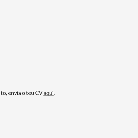
to, envia o teu CV
aqui
.