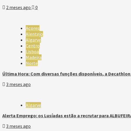
2 meses ago
0
Açores
Alentejo
Algarve
Centro
Lisboa
Madeira
Norte
Última Hora: Com diversas funções disponíveis, a Decathlo
3 meses ago
Algarve
Alerta Emprego: os Lusíadas estão a recrutar para ALBUFEIR
3 meses ago