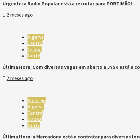
Urgente: a Radio Popular está a recrutar para PORTIMÃO!
2 meses ago
Algarve
Centro
Lisboa
Norte
Última Hora: Com diversas vagas em aberto a JYSK está a co
2 meses ago
Alentejo
Algarve
Centro
Lisboa
Norte
Última Hora: a Mercadona está a contratar para diversas loc