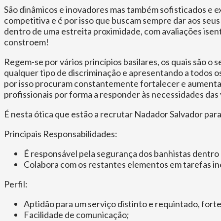
São dinâmicos e inovadores mas também sofisticados e exi
competitiva e é por isso que buscam sempre dar aos seus
dentro de uma estreita proximidade, com avaliações isent
constroem!
Regem-se por vários princípios basilares, os quais são o
qualquer tipo de discriminação e apresentando a todos o
por isso procuram constantemente fortalecer e aumenta
profissionais por forma a responder às necessidades das 
É nesta ótica que estão a recrutar Nadador Salvador para
Principais Responsabilidades:
É responsável pela segurança dos banhistas dentro 
Colabora com os restantes elementos em tarefas ine
Perfil:
Aptidão para um serviço distinto e requintado, fort
Facilidade de comunicação;