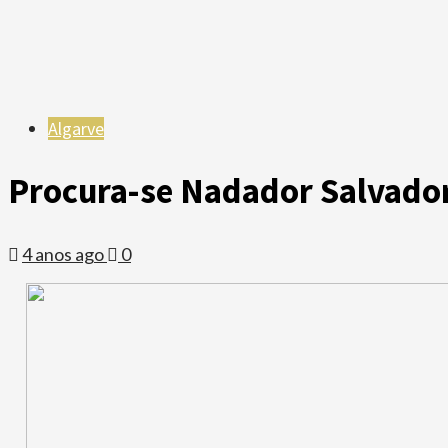
Algarve
Procura-se Nadador Salvador 
4 anos ago
0