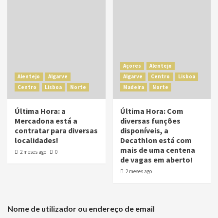
Açores
Alentejo
Alentejo
Algarve
Algarve
Centro
Lisboa
Centro
Lisboa
Norte
Madeira
Norte
Última Hora: a
Última Hora: Com
Mercadona está a
diversas funções
contratar para diversas
disponíveis, a
localidades!
Decathlon está com
mais de uma centena
2 meses ago
0
de vagas em aberto!
2 meses ago
Nome de utilizador ou endereço de email