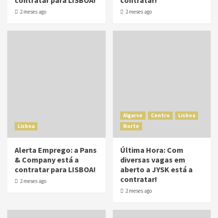
contratar para LISBOA!
contratar!
2 meses ago
2 meses ago
Algarve
Centro
Lisboa
Lisboa
Norte
Alerta Emprego: a Pans
Última Hora: Com
& Company está a
diversas vagas em
contratar para LISBOA!
aberto a JYSK está a
contratar!
2 meses ago
2 meses ago