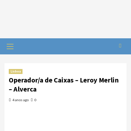
Lisboa
Operador/a de Caixas – Leroy Merlin
– Alverca
4 anos ago
0