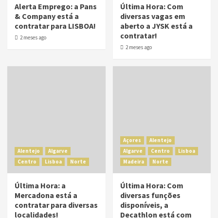
Alerta Emprego: a Pans
Última Hora: Com
& Company está a
diversas vagas em
contratar para LISBOA!
aberto a JYSK está a
contratar!
2 meses ago
2 meses ago
Açores
Alentejo
Alentejo
Algarve
Algarve
Centro
Lisboa
Centro
Lisboa
Norte
Madeira
Norte
Última Hora: a
Última Hora: Com
Mercadona está a
diversas funções
contratar para diversas
disponíveis, a
localidades!
Decathlon está com