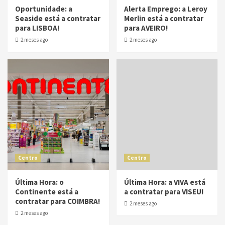
Oportunidade: a
Alerta Emprego: a Leroy
Seaside está a contratar
Merlin está a contratar
para LISBOA!
para AVEIRO!
2 meses ago
2 meses ago
Centro
Centro
Última Hora: o
Última Hora: a VIVA está
Continente está a
a contratar para VISEU!
contratar para COIMBRA!
2 meses ago
2 meses ago