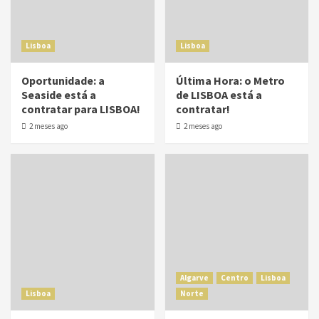
Lisboa
Lisboa
Oportunidade: a
Última Hora: o Metro
Seaside está a
de LISBOA está a
contratar para LISBOA!
contratar!
2 meses ago
2 meses ago
Algarve
Centro
Lisboa
Lisboa
Norte