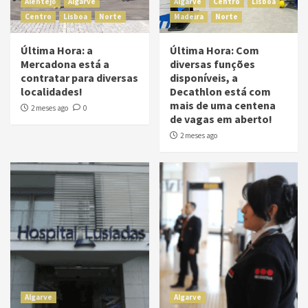
Alentejo
Algarve
Algarve
Centro
Lisboa
Centro
Lisboa
Norte
Madeira
Norte
Última Hora: a
Última Hora: Com
Mercadona está a
diversas funções
contratar para diversas
disponíveis, a
localidades!
Decathlon está com
mais de uma centena
2 meses ago
0
de vagas em aberto!
2 meses ago
Algarve
Algarve