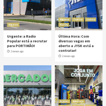
Algarve
Centro
Lisboa
Algarve
Norte
Urgente: a Radio
Última Hora: Com
Popular está a recrutar
diversas vagas em
para PORTIMÃO!
aberto a JYSK está a
contratar!
2 meses ago
2 meses ago
Açores
Alentejo