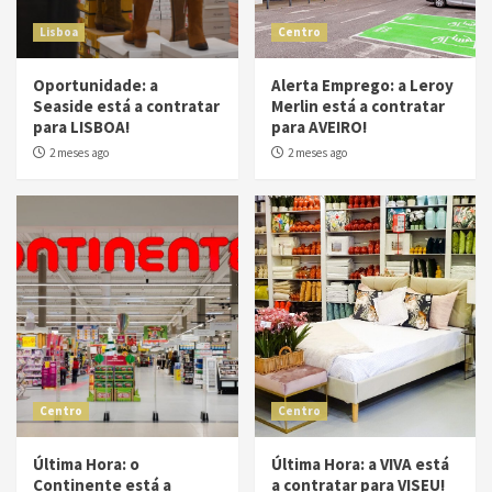
Lisboa
Centro
Oportunidade: a
Alerta Emprego: a Leroy
Seaside está a contratar
Merlin está a contratar
para LISBOA!
para AVEIRO!
2 meses ago
2 meses ago
Centro
Centro
Última Hora: o
Última Hora: a VIVA está
Continente está a
a contratar para VISEU!