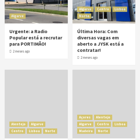
Algarve
Centro
Lisboa
Algarve
Norte
Urgente: a Radio
Última Hora: Com
Popular está a recrutar
diversas vagas em
para PORTIMÃO!
aberto a JYSK está a
contratar!
2 meses ago
2 meses ago
Açores
Alentejo
Alentejo
Algarve
Algarve
Centro
Lisboa
Centro
Lisboa
Norte
Madeira
Norte