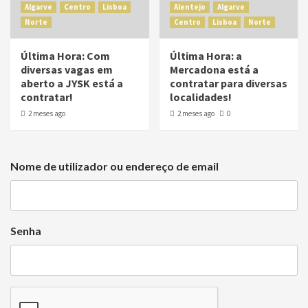
Algarve
Centro
Lisboa
Alentejo
Algarve
Norte
Centro
Lisboa
Norte
Última Hora: Com
Última Hora: a
diversas vagas em
Mercadona está a
aberto a JYSK está a
contratar para diversas
contratar!
localidades!
2 meses ago
2 meses ago
0
Nome de utilizador ou endereço de email
Senha