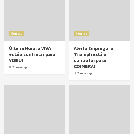
Centro
Centro
Última Hora: a VIVA
Alerta Emprego: a
está a contratar para
Triumph está a
VISEU!
contratar para
COIMBRA!
2 meses ago
2 meses ago