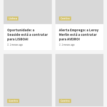
Lisboa
Centro
Oportunidade: a
Alerta Emprego: a Leroy
Seaside está a contratar
Merlin está a contratar
para LISBOA!
para AVEIRO!
2 meses ago
2 meses ago
Centro
Centro