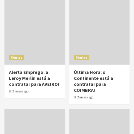
Centro
Centro
Alerta Emprego: a
Última Hora: o
Leroy Merlin está a
Continente está a
contratar para AVEIRO!
contratar para
COIMBRA!
2 meses ago
2 meses ago