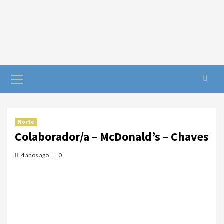
Norte
Colaborador/a – McDonald’s – Chaves
4 anos ago
0