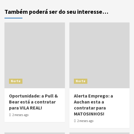
Também poderá ser do seu interesse…
Norte
Norte
Oportunidade: a Pull &
Alerta Emprego: a
Bear está a contratar
Auchan esta a
para VILA REAL!
contratar para
MATOSINHOS!
2 meses ago
2 meses ago