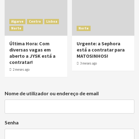
Algarve
Centro
Lisboa
Norte
Norte
Última Hora: Com
Urgente: a Sephora
diversas vagas em
está a contratar para
aberto a JYSK está a
MATOSINHOS!
contratar!
3 meses ago
2 meses ago
Nome de utilizador ou endereço de email
Senha